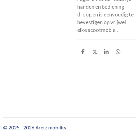
handen en bediening
droog en is eenvoudig te
bevestigen op vrijwel
elke scootmobiel.
D
D
S
D
e
e
h
e
l
e
a
l
e
l
r
e
n
e
n
© 2025 - 2026 Aretz mobility