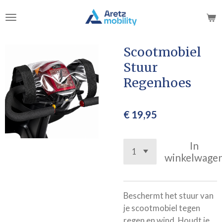
Ga
direct
naar
de
Scootmobiel
hoofdinhoud
Stuur
Regenhoes
€ 19,95
In
winkelwage
Beschermt het stuur van
je scootmobiel tegen
regen en wind. Houdt je