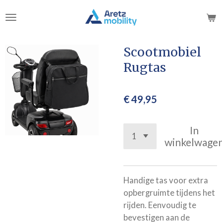
Ga
direct
naar
de
Scootmobiel
hoofdinhoud
Rugtas
€ 49,95
In
winkelwage
Handige tas voor extra
opbergruimte tijdens het
rijden. Eenvoudig te
bevestigen aan de