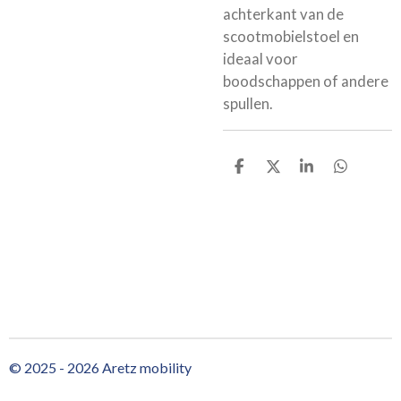
achterkant van de
scootmobielstoel en
ideaal voor
boodschappen of andere
spullen.
D
D
S
D
e
e
h
e
l
e
a
l
e
l
r
e
n
e
n
© 2025 - 2026 Aretz mobility